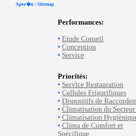
Aper�u / Sitemap
Performances:
•
Etude Conseil
•
Conception
•
Service
Priorités:
•
Service Restauration
•
Cellules Frigorifiques
•
Dispositifs de Raccorde
•
Climatisation du Secteur
•
Climatisation Hygièniqu
•
Clima de Comfort et
Spécifique