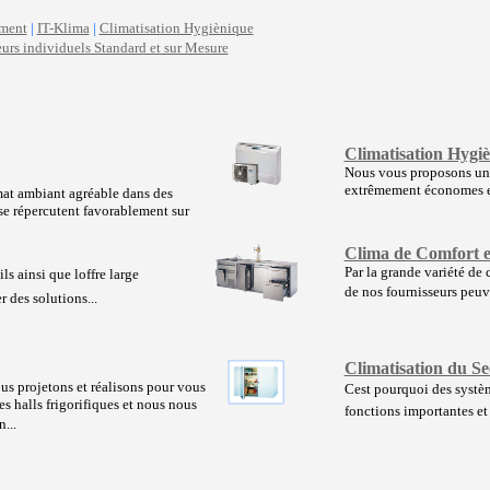
ement
|
IT-Klima
|
Climatisation Hygiènique
eurs individuels Standard et sur Mesure
Climatisation Hygi
Nous vous proposons un
extrêmement économes en
imat ambiant agréable dans des
se répercutent favorablement sur
Clima de Comfort e
Par la grande variété de
s ainsi que loffre large
de nos fournisseurs peuven
 des solutions...
Climatisation du Se
us projetons et réalisons pour vous
Cest pourquoi des systèm
es halls frigorifiques et nous nous
fonctions importantes et g
...