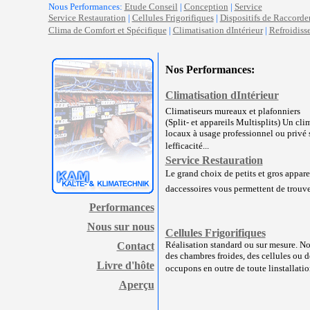
Nous Performances:
Etude Conseil
|
Conception
|
Service
Service Restauration
|
Cellules Frigorifiques
|
Dispositifs de Raccord
Clima de Comfort et Spécifique
|
Climatisation dIntérieur
|
Refroidiss
Nos Performances:
Climatisation dIntérieur
Climatiseurs mureaux et plafonniers
(Split- et appareils Multisplits) Un cl
locaux à usage professionnel ou privé 
lefficacité...
Service Restauration
Le grand choix de petits et gros appareil
daccessoires vous permettent de trouver
Performances
Nous sur nous
Cellules Frigorifiques
Réalisation standard ou sur mesure. No
Contact
des chambres froides, des cellules ou d
Livre d'hôte
occupons en outre de toute linstallation
Aperçu