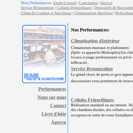
Nous Performances:
Etude Conseil
|
Conception
|
Service
Service Restauration
|
Cellules Frigorifiques
|
Dispositifs de Raccord
Clima de Comfort et Spécifique
|
Climatisation dIntérieur
|
Refroidiss
Nos Performances:
Climatisation dIntérieur
Climatiseurs mureaux et plafonniers
(Split- et appareils Multisplits) Un cl
locaux à usage professionnel ou privé 
lefficacité...
Service Restauration
Le grand choix de petits et gros appareil
daccessoires vous permettent de trouver
Performances
Nous sur nous
Cellules Frigorifiques
Réalisation standard ou sur mesure. No
Contact
des chambres froides, des cellules ou d
Livre d'hôte
occupons en outre de toute linstallation
Aperçu