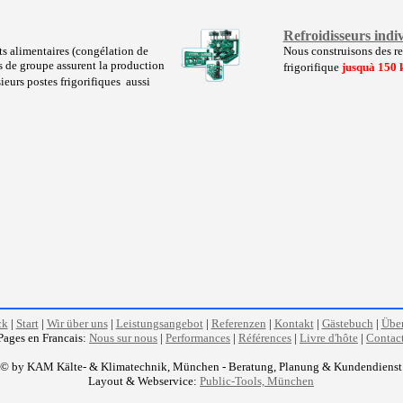
Refroidisseurs indi
its alimentaires (congélation de
Nous construisons des re
s de groupe assurent la production
frigorifique
jusquà 150
ieurs postes frigorifiques  aussi
ck
|
Start
|
Wir über uns
|
Leistungsangebot
|
Referenzen
|
Kontakt
|
Gästebuch
|
Über
Pages en Francais:
Nous sur nous
|
Performances
|
Références
|
Livre d'hôte
|
Contac
© by KAM Kälte- & Klimatechnik, München - Beratung, Planung & Kundendienst
Layout & Webservice:
Public-Tools, München