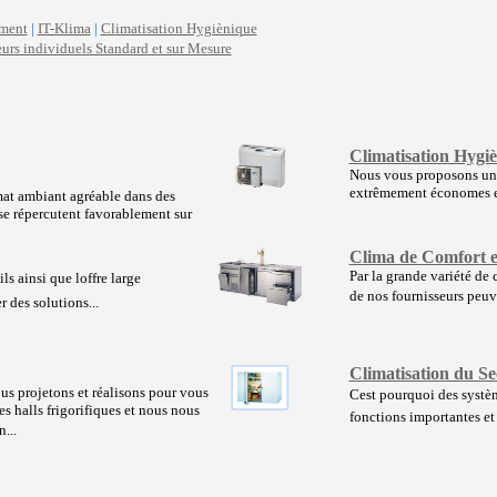
ement
|
IT-Klima
|
Climatisation Hygiènique
eurs individuels Standard et sur Mesure
Climatisation Hygi
Nous vous proposons un
extrêmement économes en
imat ambiant agréable dans des
se répercutent favorablement sur
Clima de Comfort e
Par la grande variété de
s ainsi que loffre large
de nos fournisseurs peuven
 des solutions...
Climatisation du Se
us projetons et réalisons pour vous
Cest pourquoi des systèm
es halls frigorifiques et nous nous
fonctions importantes et g
...