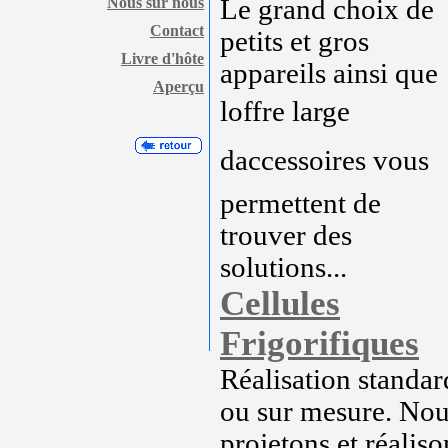
Nous sur nous
Le grand choix de
Contact
petits et gros
Livre d'hôte
appareils ainsi que
Aperçu
loffre large
daccessoires vous
permettent de
trouver des
solutions...
Cellules
Frigorifiques
Réalisation standar
ou sur mesure. No
projetons et réaliso