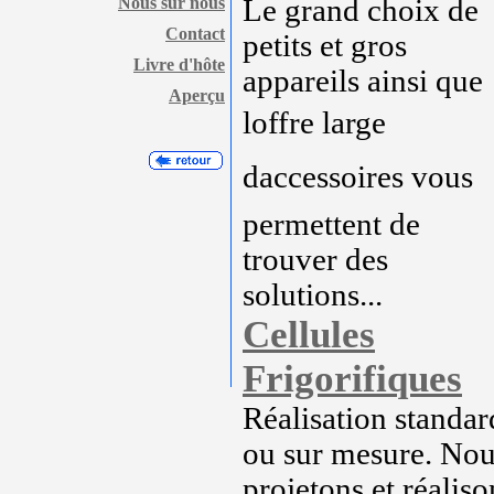
Nous sur nous
Le grand choix de
Contact
petits et gros
Livre d'hôte
appareils ainsi que
Aperçu
loffre large
daccessoires vous
permettent de
trouver des
solutions...
Cellules
Frigorifiques
Réalisation standar
ou sur mesure. No
projetons et réaliso