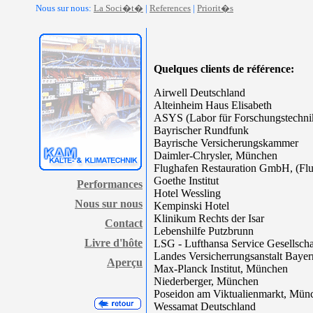
Nous sur nous:
La Soci�t�
|
References
|
Priorit�s
Quelques clients de référence:
Airwell Deutschland
Alteinheim Haus Elisabeth
ASYS (Labor für Forschungstechni
Bayrischer Rundfunk
Bayrische Versicherungskammer
Daimler-Chrysler, München
Flughafen Restauration GmbH, (Fl
Goethe Institut
Performances
Hotel Wessling
Nous sur nous
Kempinski Hotel
Klinikum Rechts der Isar
Contact
Lebenshilfe Putzbrunn
Livre d'hôte
LSG - Lufthansa Service Gesellscha
Landes Versicherrungsanstalt Bayer
Aperçu
Max-Planck Institut, München
Niederberger, München
Poseidon am Viktualienmarkt, Mün
Wessamat Deutschland