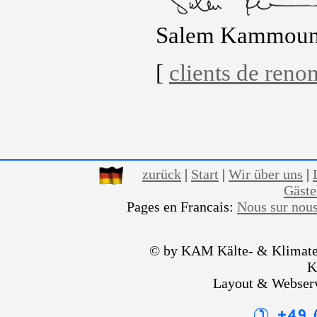
Salem Kammou
[
clients de ren
zurück
|
Start
|
Wir über uns
|
Gäst
Pages en Francais:
Nous sur nou
© by KAM Kälte- & Klimate
K
Layout & Webser