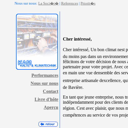
Nous sur nous:
La Soci�t�
|
References
|
Priorit�s
Cher intéressé,
Cher intéressé, Un bon climat nest p
du moins pas dans un environnemen
félicitons de votre décision de nous
partenaire pour votre projet. Avec c
en main une vue densemble des serv
Performances
entreprise artisanale dexcellence, qu
Nous sur nous
de Bavière.
Contact
En tant que jeune entreprise, nous t
Livre d'hôte
indépendamment pour des clients d
Aperçu
région. Cest avec plaisir, que nous 
compétences au service de vos proje