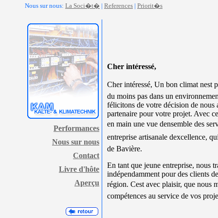
Nous sur nous:
La Soci�t�
|
References
|
Priorit�s
Cher intéressé,
Cher intéressé, Un bon climat nest p
du moins pas dans un environnemen
félicitons de votre décision de nous
partenaire pour votre projet. Avec c
en main une vue densemble des serv
Performances
entreprise artisanale dexcellence, qu
Nous sur nous
de Bavière.
Contact
En tant que jeune entreprise, nous t
Livre d'hôte
indépendamment pour des clients d
Aperçu
région. Cest avec plaisir, que nous 
compétences au service de vos proje