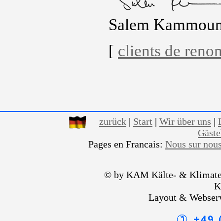
Salem Kammou
[
clients de ren
zurück
|
Start
|
Wir über uns
|
Gäst
Pages en Francais:
Nous sur nou
© by KAM Kälte- & Klimate
K
Layout & Webser