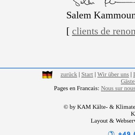
Salem Kammou
[
clients de ren
zurück
|
Start
|
Wir über uns
|
Gäst
Pages en Francais:
Nous sur nou
© by KAM Kälte- & Klimate
K
Layout & Webser