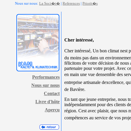
Nous sur nous:
La Soci�t�
|
References
|
Priorit�s
Cher intéressé,
Cher intéressé, Un bon climat nest p
du moins pas dans un environnemen
félicitons de votre décision de nous
partenaire pour votre projet. Avec c
en main une vue densemble des serv
Performances
entreprise artisanale dexcellence, qu
Nous sur nous
de Bavière.
Contact
En tant que jeune entreprise, nous t
Livre d'hôte
indépendamment pour des clients d
Aperçu
région. Cest avec plaisir, que nous 
compétences au service de vos proje