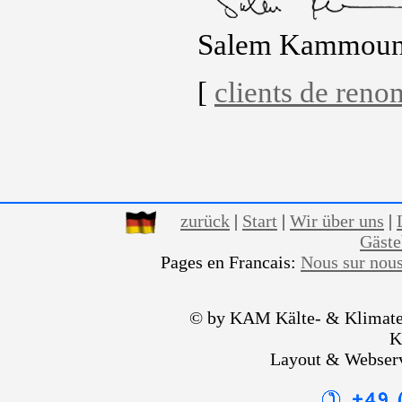
Salem Kammou
[
clients de ren
zurück
|
Start
|
Wir über uns
|
Gäst
Pages en Francais:
Nous sur nou
© by KAM Kälte- & Klimate
K
Layout & Webser