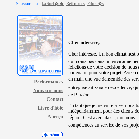
Nous sur nous:
La Soci�t�
|
References
|
Priorit�s
Cher intéressé,
Cher intéressé, Un bon climat nest p
du moins pas dans un environnemen
félicitons de votre décision de nous
partenaire pour votre projet. Avec c
en main une vue densemble des serv
Performances
entreprise artisanale dexcellence, qu
Nous sur nous
de Bavière.
Contact
En tant que jeune entreprise, nous t
Livre d'hôte
indépendamment pour des clients d
Aperçu
région. Cest avec plaisir, que nous 
compétences au service de vos proje