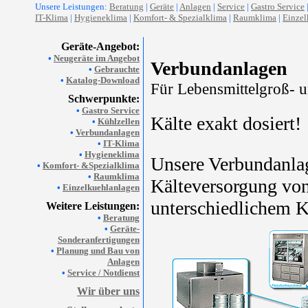
Unsere Leistungen:
Beratung
|
Geräte
|
Anlagen
|
Service
|
Gastro Service
IT-Klima
|
Hygieneklima
|
Komfort- & Spezialklima
|
Raumklima
|
Einzel
Geräte-Angebot:
•
Neugeräte im Angebot
Verbundanlagen
•
Gebrauchte
•
Katalog-Download
Für Lebensmittelgroß- u
Schwerpunkte:
•
Gastro Service
Kälte exakt dosiert!
•
Kühlzellen
•
Verbundanlagen
•
IT-Klima
•
Hygieneklima
Unsere Verbundanlag
•
Komfort- &Spezialklima
•
Raumklima
Kälteversorgung von
•
Einzelkuehlanlagen
unterschiedlichem K
Weitere Leistungen:
•
Beratung
•
Geräte-
Sonderanfertigungen
•
Planung und Bau von
Anlagen
•
Service / Notdienst
Wir über uns