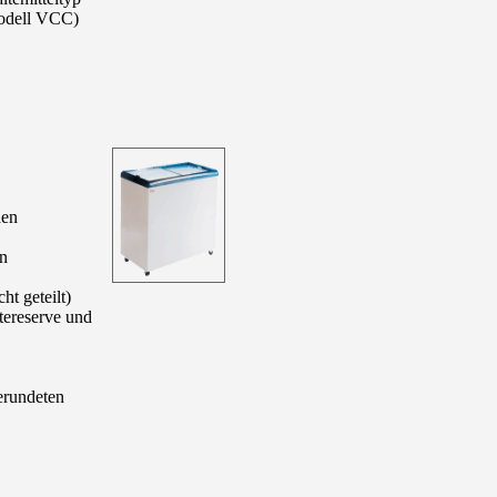
Modell VCC)
den
in
t geteilt)
ltereserve und
erundeten