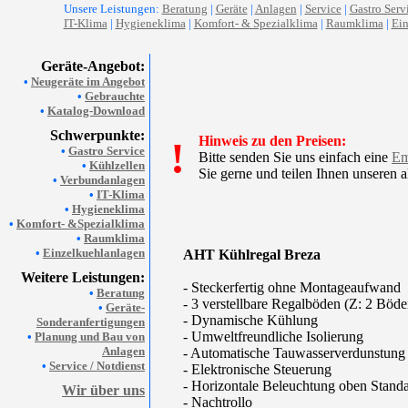
Unsere Leistungen:
Beratung
|
Geräte
|
Anlagen
|
Service
|
Gastro Serv
IT-Klima
|
Hygieneklima
|
Komfort- & Spezialklima
|
Raumklima
|
Ein
Geräte-Angebot:
•
Neugeräte im Angebot
•
Gebrauchte
•
Katalog-Download
Schwerpunkte:
Hinweis zu den Preisen:
!
•
Gastro Service
Bitte senden Sie uns einfach eine
Em
•
Kühlzellen
Sie gerne und teilen Ihnen unseren a
•
Verbundanlagen
•
IT-Klima
•
Hygieneklima
•
Komfort- &Spezialklima
•
Raumklima
•
Einzelkuehlanlagen
AHT Kühlregal Breza
Weitere Leistungen:
- Steckerfertig ohne Montageaufwand
•
Beratung
- 3 verstellbare Regalböden (Z: 2 Böde
•
Geräte-
- Dynamische Kühlung
Sonderanfertigungen
- Umweltfreundliche Isolierung
•
Planung und Bau von
Anlagen
- Automatische Tauwasserverdunstung
•
Service / Notdienst
- Elektronische Steuerung
- Horizontale Beleuchtung oben Stand
Wir über uns
- Nachtrollo