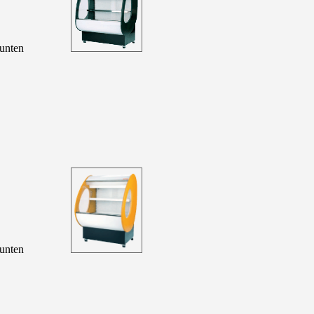
 unten
 unten