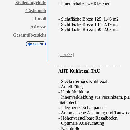
Stellenangebote
- Innenbehälter weiß lackiert
Gästebuch
Email
- Sichtfläche Breza 125: 1,46 m2
- Sichtfläche Breza 187: 2,19 m2
Adresse
- Sichtfläche Breza 250: 2,93 m2
Gesamtübersicht
[
... mehr
]
: : : : : : : : : : : : : : : : : : : : : : : : : : : : : : : : : : : : : : :
AHT Kühlregal TAU
- Steckerfertiges Kühlregal
- Anreihfähig
- Umluftkühlung
- Innenverkleidung aus verzinktem, plas
Stahlblech
- Integriertes Schaltpaneel
- Automatische Abtauung und Tauwass
- Höhenverstellbare Regalböden
- Optimale Ausleuchtung
- Nachtrollo