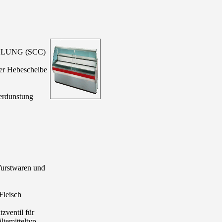
LUNG (SCC)
ter Hebescheibe
erdunstung
Wurstwaren und
Fleisch
zventil für
ltemitteltyp