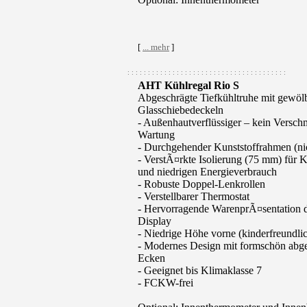
[
... mehr
]
: : : : : : : : : : : : : : : : : : : : : : : : : : : : : : : : : : : : : : :
AHT Kühlregal Rio S
Abgeschrägte Tiefkühltruhe mit gewöl
Glasschiebedeckeln
- Außenhautverflüssiger – kein Versch
Wartung
- Durchgehender Kunststoffrahmen (nich
- VerstÃ¤rkte Isolierung (75 mm) für 
und niedrigen Energieverbrauch
- Robuste Doppel-Lenkrollen
- Verstellbarer Thermostat
- Hervorragende WarenprÃ¤sentation 
Display
- Niedrige Höhe vorne (kinderfreundli
- Modernes Design mit formschön abg
Ecken
- Geeignet bis Klimaklasse 7
- FCKW-frei