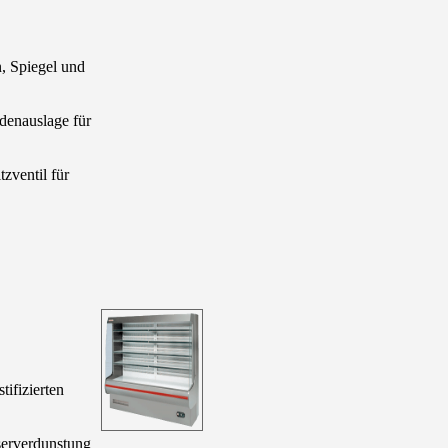
, Spiegel und
enauslage für
zventil für
tifizierten
erverdunstung