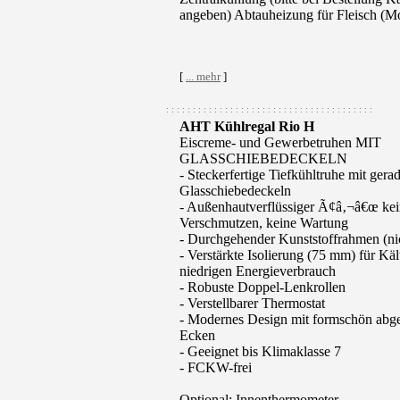
angeben) Abtauheizung für Fleisch (
[
... mehr
]
: : : : : : : : : : : : : : : : : : : : : : : : : : : : : : : : : : : : : : :
AHT Kühlregal Rio H
Eiscreme- und Gewerbetruhen MIT
GLASSCHIEBEDECKELN
- Steckerfertige Tiefkühltruhe mit gera
Glasschiebedeckeln
- Außenhautverflüssiger Ã¢â‚¬â€œ ke
Verschmutzen, keine Wartung
- Durchgehender Kunststoffrahmen (nich
- Verstärkte Isolierung (75 mm) für Kä
niedrigen Energieverbrauch
- Robuste Doppel-Lenkrollen
- Verstellbarer Thermostat
- Modernes Design mit formschön abg
Ecken
- Geeignet bis Klimaklasse 7
- FCKW-frei
Optional: Innenthermometer