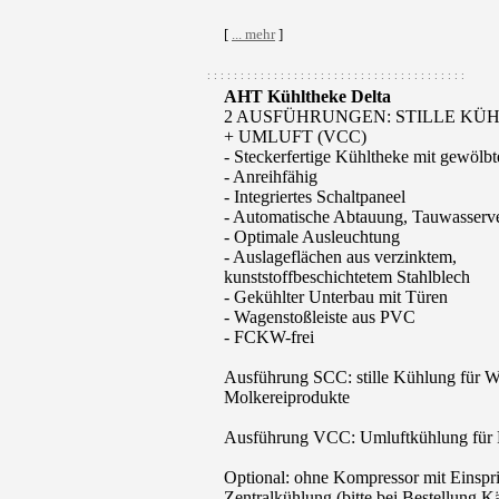
[
... mehr
]
: : : : : : : : : : : : : : : : : : : : : : : : : : : : : : : : : : : : : : :
AHT Kühltheke Delta
2 AUSFÜHRUNGEN: STILLE KÜH
+ UMLUFT (VCC)
- Steckerfertige Kühltheke mit gewölb
- Anreihfähig
- Integriertes Schaltpaneel
- Automatische Abtauung, Tauwasserv
- Optimale Ausleuchtung
- Auslageflächen aus verzinktem,
kunststoffbeschichtetem Stahlblech
- Gekühlter Unterbau mit Türen
- Wagenstoßleiste aus PVC
- FCKW-frei
Ausführung SCC: stille Kühlung für 
Molkereiprodukte
Ausführung VCC: Umluftkühlung für 
Optional: ohne Kompressor mit Einsprit
Zentralkühlung (bitte bei Bestellung Kä