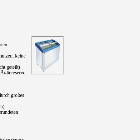
bten
mutzen, keine
t geteilt)
KÃ¤ltereserve
durch großes
ch)
erundeten