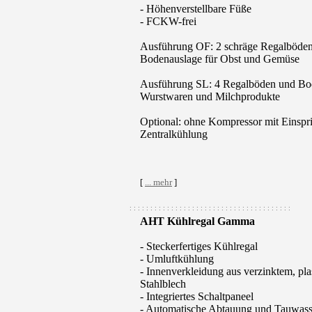
- Höhenverstellbare Füße
- FCKW-frei
Ausführung OF: 2 schräge Regalböden
Bodenauslage für Obst und Gemüse
Ausführung SL: 4 Regalböden und Bod
Wurstwaren und Milchprodukte
Optional: ohne Kompressor mit Einsprit
Zentralkühlung
[
... mehr
]
: : : : : : : : : : : : : : : : : : : : : : : : : : : : : : : : : : : : : : :
AHT Kühlregal Gamma
- Steckerfertiges Kühlregal
- Umluftkühlung
- Innenverkleidung aus verzinktem, plas
Stahlblech
- Integriertes Schaltpaneel
- Automatische Abtauung und Tauwass