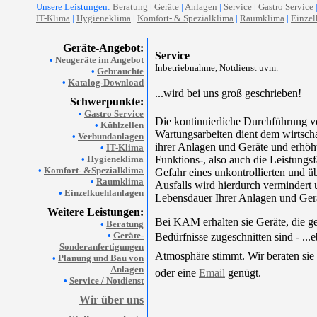
Unsere Leistungen:
Beratung
|
Geräte
|
Anlagen
|
Service
|
Gastro Service
IT-Klima
|
Hygieneklima
|
Komfort- & Spezialklima
|
Raumklima
|
Einzel
Geräte-Angebot:
Service
•
Neugeräte im Angebot
Inbetriebnahme, Notdienst uvm.
•
Gebrauchte
•
Katalog-Download
...wird bei uns groß geschrieben!
Schwerpunkte:
•
Gastro Service
Die kontinuierliche Durchführung 
•
Kühlzellen
Wartungsarbeiten dient dem wirtscha
•
Verbundanlagen
ihrer Anlagen und Geräte und erhöh
•
IT-Klima
•
Hygieneklima
Funktions-, also auch die Leistungsf
•
Komfort- &Spezialklima
Gefahr eines unkontrollierten und 
•
Raumklima
Ausfalls wird hierdurch vermindert 
•
Einzelkuehlanlagen
Lebensdauer Ihrer Anlagen und Ger
Weitere Leistungen:
Bei KAM erhalten sie Geräte, die ge
•
Beratung
•
Geräte-
Bedürfnisse zugeschnitten sind - ...
Sonderanfertigungen
Atmosphäre stimmt. Wir beraten sie
•
Planung und Bau von
Anlagen
oder eine
Email
genügt.
•
Service / Notdienst
Wir über uns