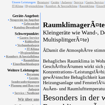
Unsere Leistungen:
Beratung
|
Geräte
|
Anlagen
|
Service
|
Gastro Service
IT-Klima
|
Hygieneklima
|
Komfort- & Spezialklima
|
Raumklima
|
Einzel
Geräte-Angebot:
•
Neugeräte im Angebot
RaumklimagerÃ¤te
•
Gebrauchte
•
Katalog-Download
Kleingeräte wie Wand-, D
Schwerpunkte:
•
Gastro Service
MultisplittgerÃ¤te)
•
Kühlzellen
•
Verbundanlagen
•
IT-Klima
ÂDamit die AtmosphÃ¤re stimmt
•
Hygieneklima
•
Komfort- &Spezialklima
•
Raumklima
Behagliches Raumklima in Wohn-
•
Einzelkuehlanlagen
GeschÃ¤ftsrÃ¤umen wirkt sich 
Weitere Leistungen:
Konzentrations-/LeistungsfÃ¤hi
•
Beratung
gewÃ¼nschte Behaglichkeit kan
•
Geräte-
Sonderanfertigungen
Heizungsanlage und FensterlÃ¼ft
•
Planung und Bau von
AuÃen- und Raumlufttemperature
Anlagen
•
Service / Notdienst
Besonders in der 
Wir über uns