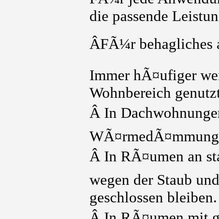
die passende Leistun
ÂFÃ¼r behagliches 
Immer hÃ¤ufiger wer
Wohnbereich genutzt
Â In Dachwohnungen
WÃ¤rmedÃ¤mmung
Â In RÃ¤umen an sta
wegen der Staub und
geschlossen bleiben.
Â In RÃ¤umen mit g