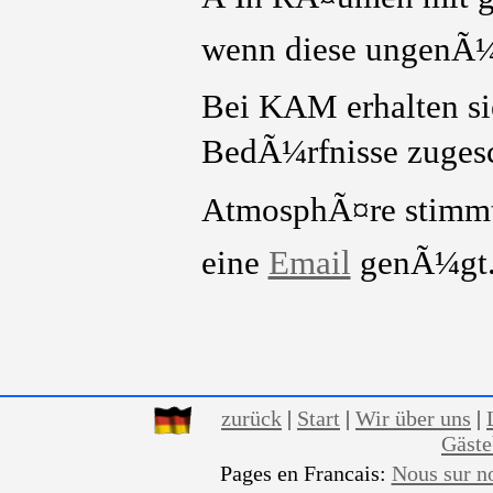
wenn diese ungenÃ¼g
Bei KAM erhalten sie
BedÃ¼rfnisse zugesch
AtmosphÃ¤re stimmt.
eine
Email
genÃ¼gt
zurück
|
Start
|
Wir über uns
|
Gäst
Pages en Francais:
Nous sur n