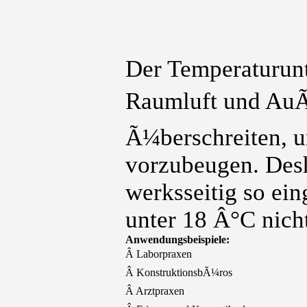
Der Temperaturun
Raumluft und AuÃe
Ã¼berschreiten, 
vorzubeugen. Des
werksseitig so ei
unter 18 Â°C nic
Anwendungsbeispiele:
Â Laborpraxen
Â KonstruktionsbÃ¼ros
Â Arztpraxen