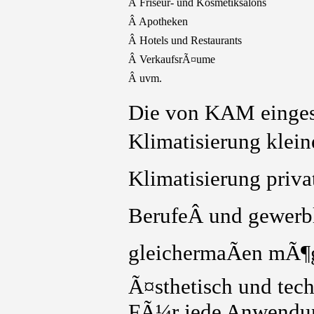
Â Friseur- und Kosmetiksalons
Â Apotheken
Â Hotels und Restaurants
Â VerkaufsrÃ¤ume
Â uvm.
Die von KAM einges
Klimatisierung klei
Klimatisierung priv
BerufeÂ und gewerb
gleichermaÃen mÃ¶g
Ã¤sthetisch und tec
FÃ¼r jede Anwendung