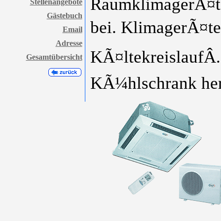
RaumklimagerÃ¤te
Stellenangebote
Gästebuch
bei. KlimagerÃ¤te
Email
Adresse
KÃ¤ltekreislaufÂ.
Gesamtübersicht
KÃ¼hlschrank her