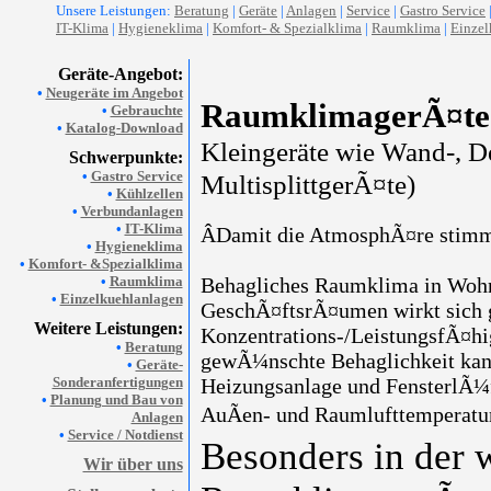
Unsere Leistungen:
Beratung
|
Geräte
|
Anlagen
|
Service
|
Gastro Service
IT-Klima
|
Hygieneklima
|
Komfort- & Spezialklima
|
Raumklima
|
Einzel
Geräte-Angebot:
•
Neugeräte im Angebot
RaumklimagerÃ¤te
•
Gebrauchte
•
Katalog-Download
Kleingeräte wie Wand-, D
Schwerpunkte:
•
Gastro Service
MultisplittgerÃ¤te)
•
Kühlzellen
•
Verbundanlagen
•
IT-Klima
ÂDamit die AtmosphÃ¤re stimmt
•
Hygieneklima
•
Komfort- &Spezialklima
•
Raumklima
Behagliches Raumklima in Wohn-
•
Einzelkuehlanlagen
GeschÃ¤ftsrÃ¤umen wirkt sich 
Weitere Leistungen:
Konzentrations-/LeistungsfÃ¤hi
•
Beratung
gewÃ¼nschte Behaglichkeit kan
•
Geräte-
Sonderanfertigungen
Heizungsanlage und FensterlÃ¼ft
•
Planung und Bau von
AuÃen- und Raumlufttemperature
Anlagen
•
Service / Notdienst
Besonders in der 
Wir über uns