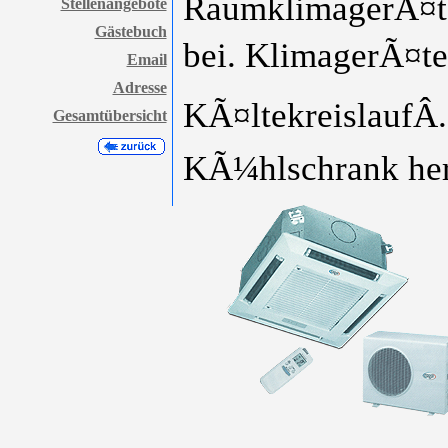
RaumklimagerÃ¤te
Stellenangebote
Gästebuch
bei. KlimagerÃ¤te
Email
Adresse
KÃ¤ltekreislaufÂ.
Gesamtübersicht
KÃ¼hlschrank her