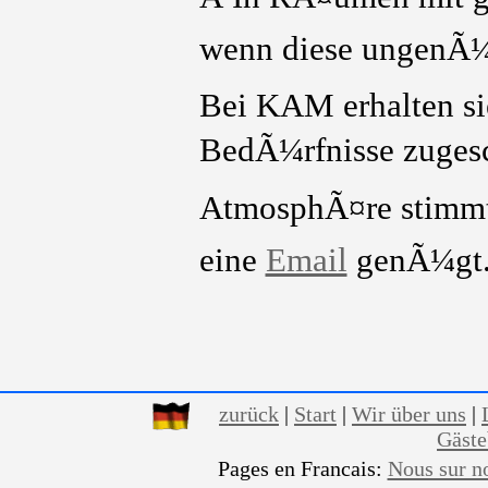
wenn diese ungenÃ¼g
Bei KAM erhalten sie
BedÃ¼rfnisse zugesch
AtmosphÃ¤re stimmt.
eine
Email
genÃ¼gt
zurück
|
Start
|
Wir über uns
|
Gäst
Pages en Francais:
Nous sur n