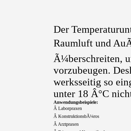
Der Temperaturun
Raumluft und AuÃe
Ã¼berschreiten, 
vorzubeugen. Des
werksseitig so ei
unter 18 Â°C nic
Anwendungsbeispiele:
Â Laborpraxen
Â KonstruktionsbÃ¼ros
Â Arztpraxen