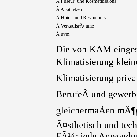
Â Friseur- und Kosmetiksalons
Â Apotheken
Â Hotels und Restaurants
Â VerkaufsrÃ¤ume
Â uvm.
Die von KAM einges
Klimatisierung klei
Klimatisierung priv
BerufeÂ und gewerb
gleichermaÃen mÃ¶g
Ã¤sthetisch und tec
FÃ¼r jede Anwendung