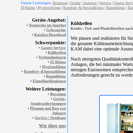
Unsere Leistungen:
Beratung
|
Geräte
|
Anlagen
|
Service
|
Gastro Serv
IT-Klima
|
Hygieneklima
|
Komfort- & Spezialklima
|
Raumklima
|
Ein
Geräte-Angebot:
Kühlzellen
•
Neugeräte im Angebot
Kombi-, Tief- und Pluskühlzellen nac
•
Gebrauchte
•
Katalog-Download
Wir planen und realisieren für 
Schwerpunkte:
die gesamte Kühlraumeinrichtung
•
Gastro Service
KAM dabei eine optimale Ausnu
•
Kühlzellen
•
Verbundanlagen
Nach strengsten Qualitätskontrol
•
IT-Klima
Anlagen, die bei minimaler Wartu
•
Hygieneklima
strengen Euronormen entsprechen 
•
Komfort- &Spezialklima
Anforderungen gerecht zu werde
•
Raumklima
•
Einzelkuehlanlagen
Weitere Leistungen:
•
Beratung
•
Geräte-
Sonderanfertigungen
•
Planung und Bau von
Anlagen
•
Service / Notdienst
Wir über uns