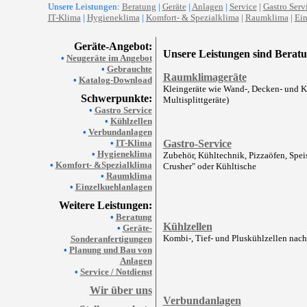
Unsere Leistungen:
Beratung
|
Geräte
|
Anlagen
|
Service
|
Gastro Serv
IT-Klima
|
Hygieneklima
|
Komfort- & Spezialklima
|
Raumklima
|
Ein
Geräte-Angebot:
Unsere Leistungen sind Berat
•
Neugeräte im Angebot
•
Gebrauchte
Raumklimageräte
•
Katalog-Download
Kleingeräte wie Wand-, Decken- und Ka
Schwerpunkte:
Multisplittgeräte)
•
Gastro Service
•
Kühlzellen
•
Verbundanlagen
•
IT-Klima
Gastro-Service
•
Hygieneklima
Zubehör, Kühltechnik, Pizzaöfen, Spei
•
Komfort- &Spezialklima
Crusher" oder Kühltische
•
Raumklima
•
Einzelkuehlanlagen
Weitere Leistungen:
•
Beratung
Kühlzellen
•
Geräte-
Kombi-, Tief- und Pluskühlzellen nac
Sonderanfertigungen
•
Planung und Bau von
Anlagen
•
Service / Notdienst
Wir über uns
Verbundanlagen