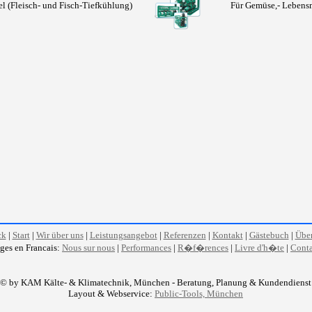
l (Fleisch- und Fisch-Tiefkühlung)
Für Gemüse,- Lebensm
ck
|
Start
|
Wir über uns
|
Leistungsangebot
|
Referenzen
|
Kontakt
|
Gästebuch
|
Über
ges en Francais:
Nous sur nous
|
Performances
|
R�f�rences
|
Livre d'h�te
|
Conta
© by KAM Kälte- & Klimatechnik, München - Beratung, Planung & Kundendienst
Layout & Webservice:
Public-Tools, München