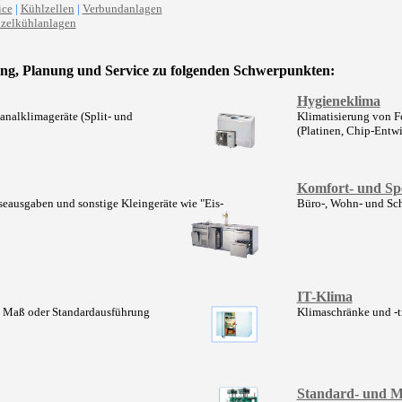
ice
|
Kühlzellen
|
Verbundanlagen
zelkühlanlagen
ung, Planung und Service zu folgenden Schwerpunkten:
Hygieneklima
nalklimageräte (Split- und
Klimatisierung von F
(Platinen, Chip-Entwi
Komfort- und Sp
seausgaben und sonstige Kleingeräte wie "Eis-
Büro-, Wohn- und Schl
IT-Klima
h Maß oder Standardausführung
Klimaschränke und -
Standard- und M