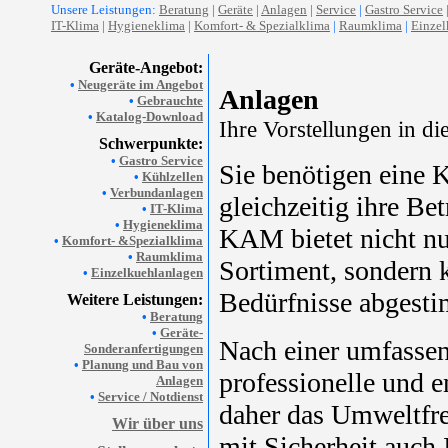
Unsere Leistungen:
Beratung
|
Geräte
|
Anlagen
|
Service
|
Gastro Service
IT-Klima
|
Hygieneklima
|
Komfort- & Spezialklima
|
Raumklima
|
Einzel
Geräte-Angebot:
•
Neugeräte im Angebot
Anlagen
•
Gebrauchte
•
Katalog-Download
Ihre Vorstellungen in di
Schwerpunkte:
•
Gastro Service
Sie benötigen eine 
•
Kühlzellen
•
Verbundanlagen
gleichzeitig ihre Be
•
IT-Klima
•
Hygieneklima
KAM bietet nicht n
•
Komfort- &Spezialklima
•
Raumklima
Sortiment, sondern k
•
Einzelkuehlanlagen
Bedürfnisse abgesti
Weitere Leistungen:
•
Beratung
•
Geräte-
Nach einer umfassen
Sonderanfertigungen
•
Planung und Bau von
professionelle und 
Anlagen
•
Service / Notdienst
daher das Umweltfr
Wir über uns
mit Sicherheit auch 