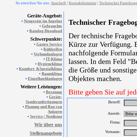
So erreichen Sie uns:
Anschrift
|
Kontaktformular
|
Technischer Fragebog
Geräte-Angebot:
Technischer Fragebo
•
Neugeräte im Angebot
•
Gebrauchte
•
Katalog-Download
Der technische Fragebo
Schwerpunkte:
Kürze zur Verfügung. B
•
Gastro Service
•
Kühlzellen
nachfolgende Formula
•
Verbundanlagen
•
IT-Klima
lassen. In dem Feld "
•
Hygieneklima
die Größe und sonstige
•
Komfort- &Spezialklima
•
Raumklima
Objektes machen.
•
Einzelkuehlanlagen
Weitere Leistungen:
Bitte geben Sie auf je
•
Beratung
•
Geräte-
Sonderanfertigungen
Betreff:
•
Planung und Bau von
Anlagen
Anrede:
•
Service / Notdienst
Firma:
Wir über uns
Vorname:
Stellenangebote