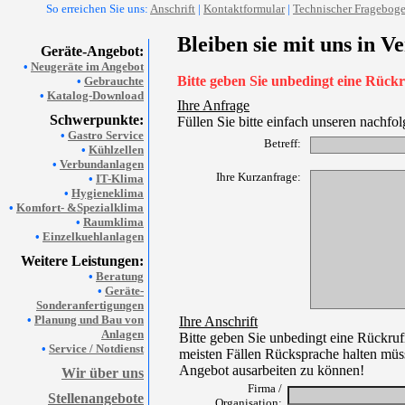
So erreichen Sie uns:
Anschrift
|
Kontaktformular
|
Technischer Fragebog
Bleiben sie mit uns in V
Geräte-Angebot:
•
Neugeräte im Angebot
Bitte geben Sie unbedingt eine Rüc
•
Gebrauchte
•
Katalog-Download
Ihre Anfrage
Schwerpunkte:
Füllen Sie bitte einfach unseren nachfo
•
Gastro Service
Betreff:
•
Kühlzellen
•
Verbundanlagen
Ihre Kurzanfrage:
•
IT-Klima
•
Hygieneklima
•
Komfort- &Spezialklima
•
Raumklima
•
Einzelkuehlanlagen
Weitere Leistungen:
•
Beratung
•
Geräte-
Sonderanfertigungen
•
Planung und Bau von
Ihre Anschrift
Anlagen
Bitte geben Sie unbedingt eine Rückru
•
Service / Notdienst
meisten Fällen Rücksprache halten müss
Angebot ausarbeiten zu können!
Wir über uns
Firma /
Stellenangebote
Organisation: