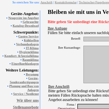
So erreichen Sie uns:
Anschrift
|
Kontaktformular
|
Technischer Fragebog
Bleiben sie mit uns in V
Geräte-Angebot:
•
Neugeräte im Angebot
Bitte geben Sie unbedingt eine Rüc
•
Gebrauchte
•
Katalog-Download
Ihre Anfrage
Schwerpunkte:
Füllen Sie bitte einfach unseren nachfo
•
Gastro Service
Betreff:
•
Kühlzellen
•
Verbundanlagen
Ihre Kurzanfrage:
•
IT-Klima
•
Hygieneklima
•
Komfort- &Spezialklima
•
Raumklima
•
Einzelkuehlanlagen
Weitere Leistungen:
•
Beratung
•
Geräte-
Sonderanfertigungen
•
Planung und Bau von
Ihre Anschrift
Anlagen
Bitte geben Sie unbedingt eine Rückru
•
Service / Notdienst
meisten Fällen Rücksprache halten müss
Angebot ausarbeiten zu können!
Wir über uns
Firma /
Stellenangebote
Organisation: