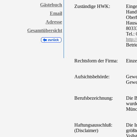
Gästebuch
Zuständige HWK:
Einge
Hand
Email
Ober
Adresse
Hausa
8033
Gesamtübersicht
Tel.:
http
Betri
Rechtsform der Firma:
Einze
Aufsichtsbehörde:
Gewer
Gewe
Berufsbezeichnung:
Die B
wurd
Münc
Haftungsausschluß:
Die I
(Disclaimer)
größte
Volls