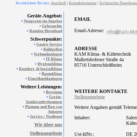
So erreichen Sie uns:
Anschrift
|
Kontaktformular
|
Technischer Fragebog
Geräte-Angebot:
EMAIL
•
Neugeräte im Angebot
•
Gebrauchte
Email-Adresse:
•
Katalog-Download
Schwerpunkte:
•
Gastro Service
ADRESSE
•
Kühlzellen
KAM Klima- & Kältetechnik
•
Verbundanlagen
•
IT-Klima
Mallertshofener Straße 4a
•
Hygieneklima
85716 Unterschleißheim
•
Komfort- &Spezialklima
•
Raumklima
•
Einzelkuehlanlagen
Weitere Leistungen:
WEITERE KONTAKTE
•
Beratung
Stellenangebote
•
Geräte-
Sonderanfertigungen
•
Planung und Bau von
Weitere Angaben gemäß Teleme
Anlagen
•
Service / Notdienst
Inhaber:
Sale
Kälte
Wir über uns
Stellenangebote
Ust-IdNr.:
DE 2