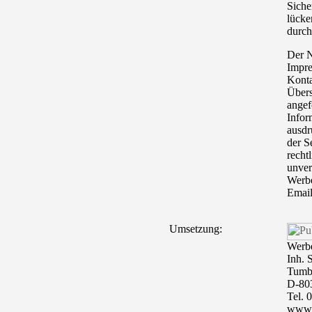
Siche
lücke
durch
Der 
Impre
Konta
Übers
angef
Infor
ausdr
der S
rechtl
unver
Werbe
Email
Umsetzung:
Werbe
Inh. 
Tumbl
D-80
Tel. 
www.p