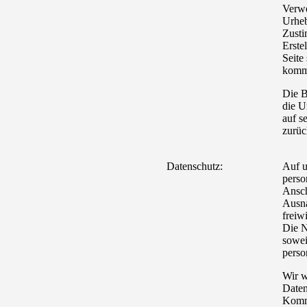
Verwe
Urheb
Zusti
Erste
Seite
komme
Die B
die U
auf s
zurüc
Datenschutz:
Auf u
perso
Ansch
Ausna
freiw
Die N
sowei
perso
Wir w
Daten
Komm