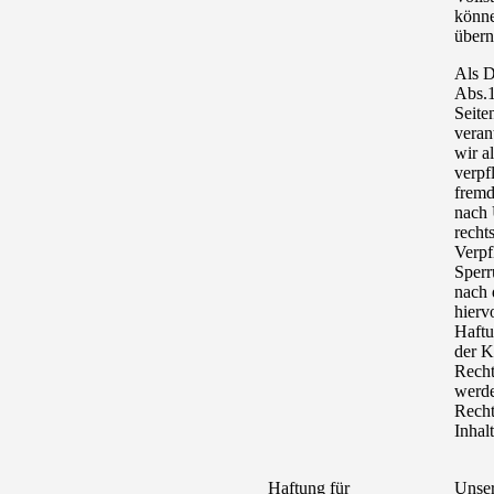
könne
über
Als D
Abs.1
Seite
veran
wir a
verpf
fremd
nach 
recht
Verpf
Sperr
nach 
hierv
Haftu
der K
Recht
werde
Recht
Inhal
Haftung für
Unser