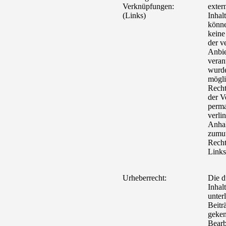
Verknüpfungen:
exter
(Links)
Inhal
könne
keine
der ve
Anbie
veran
wurde
mögli
Recht
der V
perma
verli
Anhal
zumut
Recht
Links
Urheberrecht:
Die d
Inhal
unter
Beitr
geken
Bearb