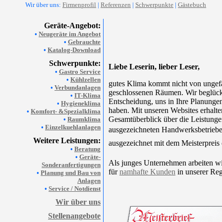
Wir über uns:
Firmenprofil
|
Referenzen
|
Schwerpunkte
|
Gästebuch
Geräte-Angebot:
•
Neugeräte im Angebot
•
Gebrauchte
•
Katalog-Download
Schwerpunkte:
Liebe Leserin, lieber Leser,
•
Gastro Service
•
Kühlzellen
gutes Klima kommt nicht von ungefä
•
Verbundanlagen
geschlossenen Räumen. Wir beglück
•
IT-Klima
Entscheidung, uns in Ihre Planunge
•
Hygieneklima
haben. Mit unseren Websites erhalte
•
Komfort- &Spezialklima
Gesamtüberblick über die Leistunge
•
Raumklima
•
Einzelkuehlanlagen
ausgezeichneten Handwerksbetriebe
Weitere Leistungen:
ausgezeichnet mit dem Meisterpreis
•
Beratung
•
Geräte-
Als junges Unternehmen arbeiten wir
Sonderanfertigungen
für
namhafte Kunden
in unserer Reg
•
Planung und Bau von
Anlagen
•
Service / Notdienst
Wir über uns
Stellenangebote